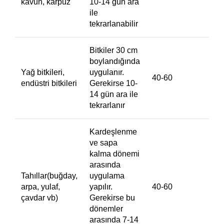
kavun, karpuz
10-14 gün ara
ile
tekrarlanabilir
Bitkiler 30 cm
boylandığında
Yağ bitkileri,
uygulanır.
40-60
endüstri bitkileri
Gerekirse 10-
14 gün ara ile
tekrarlanır
Kardeşlenme
ve sapa
kalma dönemi
arasında
Tahıllar(buğday,
uygulama
arpa, yulaf,
yapılır.
40-60
çavdar vb)
Gerekirse bu
dönemler
arasında 7-14