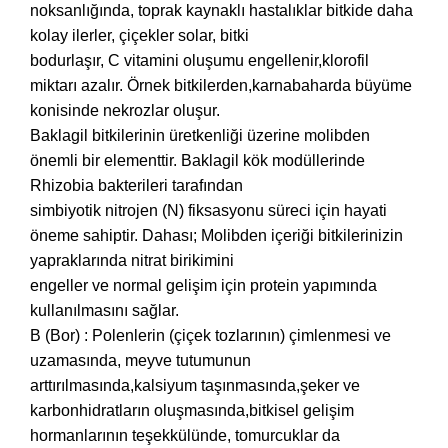
noksanlığında, toprak kaynaklı hastalıklar bitkide daha
kolay ilerler, çiçekler solar, bitki
bodurlaşır, C vitamini oluşumu engellenir,klorofil
miktarı azalır. Örnek bitkilerden,karnabaharda büyüme
konisinde nekrozlar oluşur.
Baklagil bitkilerinin üretkenliği üzerine molibden
önemli bir elementtir. Baklagil kök modüllerinde
Rhizobia bakterileri tarafından
simbiyotik nitrojen (N) fiksasyonu süreci için hayati
öneme sahiptir. Dahası; Molibden içeriği bitkilerinizin
yapraklarında nitrat birikimini
engeller ve normal gelişim için protein yapımında
kullanılmasını sağlar.
B (Bor) : Polenlerin (çiçek tozlarının) çimlenmesi ve
uzamasında, meyve tutumunun
arttırılmasında,kalsiyum taşınmasında,şeker ve
karbonhidratların oluşmasında,bitkisel gelişim
hormanlarının teşekkülünde, tomurcuklar da