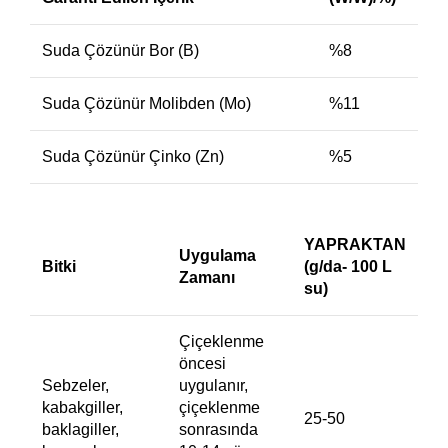
Suda Çözünür Bor (B)
%8
Suda Çözünür Molibden (Mo)
%11
Suda Çözünür Çinko (Zn)
%5
YAPRAKTAN
Uygulama
Bitki
(g/da- 100 L
Zamanı
su)
Çiçeklenme
öncesi
Sebzeler,
uygulanır,
kabakgiller,
çiçeklenme
25-50
baklagiller,
sonrasında