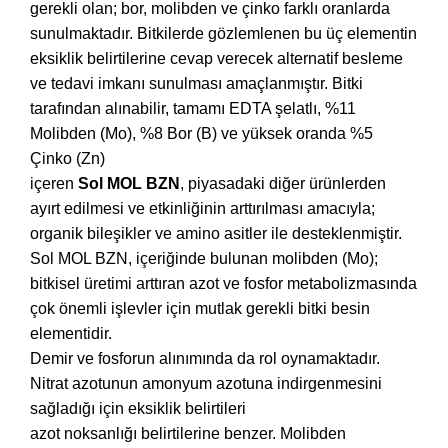
gerekli olan; bor, molibden ve çinko farklı oranlarda
sunulmaktadır. Bitkilerde gözlemlenen bu üç elementin
eksiklik belirtilerine cevap verecek alternatif besleme
ve tedavi imkanı sunulması amaçlanmıştır. Bitki
tarafından alınabilir, tamamı EDTA şelatlı, %11
Molibden (Mo), %8 Bor (B) ve yüksek oranda %5
Çinko (Zn)
içeren
Sol MOL BZN
, piyasadaki diğer ürünlerden
ayırt edilmesi ve etkinliğinin arttırılması amacıyla;
organik bileşikler ve amino asitler ile desteklenmiştir.
Sol MOL BZN, içeriğinde bulunan molibden (Mo);
bitkisel üretimi arttıran azot ve fosfor metabolizmasında
çok önemli işlevler için mutlak gerekli bitki besin
elementidir.
Demir ve fosforun alınımında da rol oynamaktadır.
Nitrat azotunun amonyum azotuna indirgenmesini
sağladığı için eksiklik belirtileri
azot noksanlığı belirtilerine benzer. Molibden