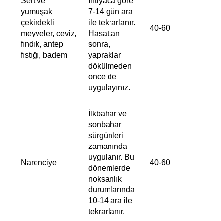
Sert ve
İhtiyaca göre
yumuşak
7-14 gün ara
çekirdekli
ile tekrarlanır.
40-60
meyveler, ceviz,
Hasattan
fındık, antep
sonra,
fıstığı, badem
yapraklar
dökülmeden
önce de
uygulayınız.
İlkbahar ve
sonbahar
sürgünleri
zamanında
uygulanır. Bu
Narenciye
40-60
dönemlerde
noksanlık
durumlarında
10-14 ara ile
tekrarlanır.